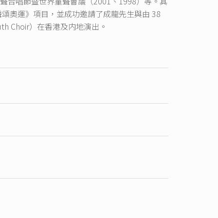
聲合唱節暨世界童聲會議（2001、1998）等。其
聲頌奧運》項目，並成功邀請了成龍先生與由 38
h Choir）在香港及内地演出。
起不定期向多位海内外合唱專家頒發「合唱終身成
，並於2008年獲局方頒發「藝術推廣獎」。多
術活動聯繫世界，宣揚愛與和平，推動文化共融，
支）及過百位評委參與，總受惠人次逾數十萬，口碑載
資料來源：世界青少年合唱藝術家協會