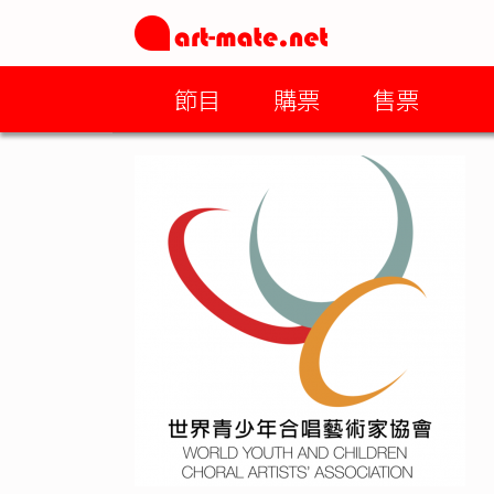
節目
購票
售票