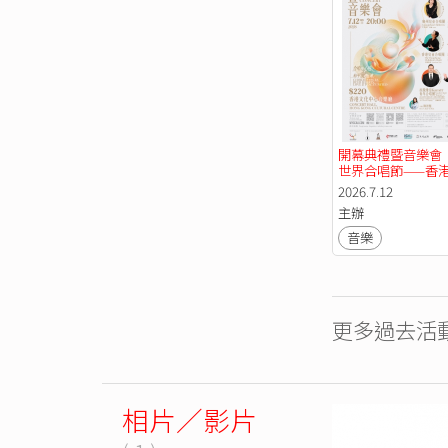
開幕典禮暨音樂會【
世界合唱節——香
2026.7.12
主辦
音樂
更多過去活動
相片／影片