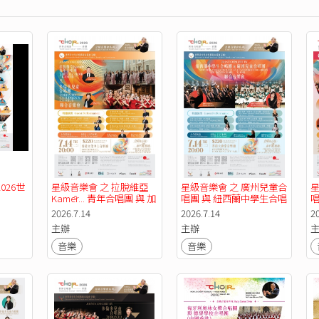
026世
星級音樂會 之 拉脫維亞 
星級音樂會 之 廣州兒童合
星
】
Kamēr... 青年合唱團 與 加
唱團 與 紐西蘭中學生合唱
唱
拿大多倫多兒童合唱團 聯
團 聯合音樂會【2026世界
聯
2026.7.14
2026.7.14
2
合音樂會【2026世界合唱
合唱節——香港】
主辦
主辦
節——香港】
音樂
音樂