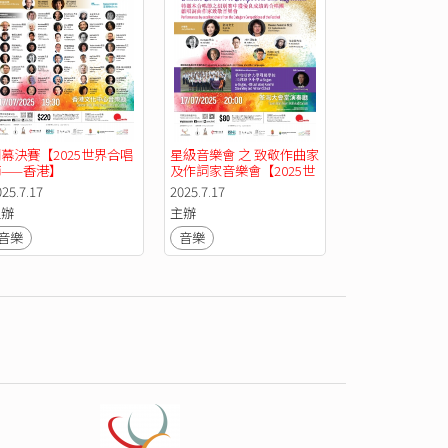
幕決賽【2025世界合唱
星級音樂會 之 致敬作曲家
節——香港】
及作詞家音樂會【2025世
界合唱節——香港】
025.7.17
2025.7.17
主辦
主辦
音樂
音樂