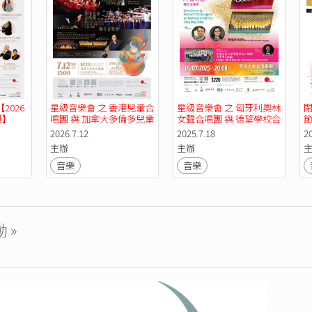
2026
星級音樂會 之 香港兒童合
星級音樂會 之 匈牙利奧林
閉
港】
唱團 與 加拿大多倫多兒童
女聲合唱團 與 德望學校合
合唱團 聯合音樂會【2026
唱團（中國香港）聯合音
2026.7.12
2025.7.18
2
世界合唱節——香港】
樂會【2025世界合唱節
主辦
主辦
——香港】
音樂
音樂
 »