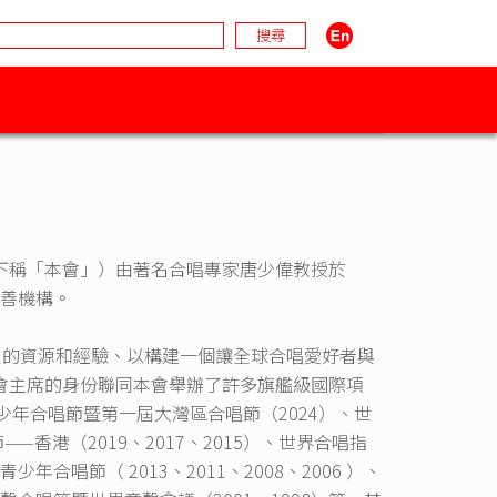
下稱「本會」）由著名合唱專家唐少偉教授於
慈善機構。
積累的資源和經驗、以構建一個讓全球合唱愛好者與
會主席的身份聯同本會舉辦了許多旗艦級國際項
世界青少年合唱節暨第一屆大灣區合唱節（2024）、世
——香港（2019、2017、2015）、世界合唱指
合唱節（ 2013、2011、2008、2006 ）、