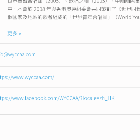
世界童聲合唱節（2005）、歌唱之橋（2005）、中國國際童
中，本會於 2008 年與香港奧運組委會共同策劃了《世界同
個國家及地區的歌者組成的「世界青年合唱團」（World Yout
為表彰傑出合唱行内不同人士的卓越成就，本會自2013年
更多 »
就獎」。同時，本會亦多次獲香港藝術發展局資助籌辦合唱節
年來，本會堅持以高水平、高質量、公平、公開、公正的藝
nfo@wyccaa.com
並已成功吸引了近 50 個國家及地區的合唱團（近 800 
道，享譽全球。
ttps://www.wyccaa.com/
ttps://www.facebook.com/WYCCAA/?locale=zh_HK