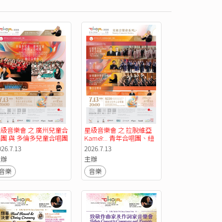
級音樂會 之 廣州兒童合
星級音樂會 之 拉脫維亞 
團 與 多倫多兒童合唱團 
Kamēr... 青年合唱團、紐
合音樂會【2026世界合
西蘭中學生合唱團 與 瘋之
026.7.13
2026.7.13
唱節——香港】
聲 聯合音樂會【2026世界
主辦
主辦
合唱節——香港】
音樂
音樂