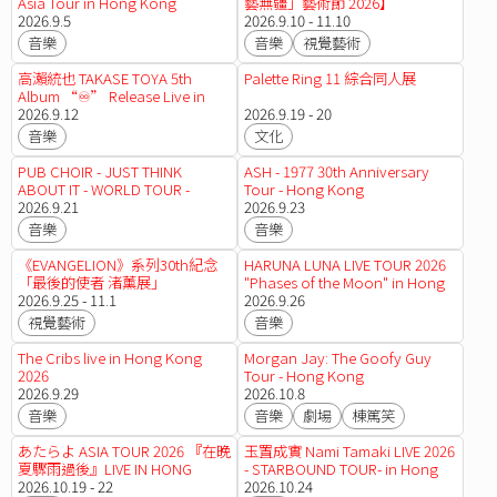
Asia Tour in Hong Kong
藝無疆」藝術節 2026】
2026.9.5
2026.9.10 - 11.10
音樂
音樂
視覺藝術
高瀨統也 TAKASE TOYA 5th
Palette Ring 11 綜合同人展
Album “♾️” Release Live in
Hong Kong
2026.9.12
2026.9.19 - 20
音樂
文化
PUB CHOIR - JUST THINK
ASH - 1977 30th Anniversary
ABOUT IT - WORLD TOUR -
Tour - Hong Kong
HONG KONG
2026.9.21
2026.9.23
音樂
音樂
《EVANGELION》系列30th紀念
HARUNA LUNA LIVE TOUR 2026
「最後的使者 渚薰展」
"Phases of the Moon" in Hong
2026.9.25 - 11.1
Kong
2026.9.26
視覺藝術
音樂
The Cribs live in Hong Kong
Morgan Jay: The Goofy Guy
2026
Tour - Hong Kong
2026.9.29
2026.10.8
音樂
音樂
劇場
棟篤笑
あたらよ ASIA TOUR 2026 『在晚
玉置成實 Nami Tamaki LIVE 2026
夏驟雨過後』LIVE IN HONG
- STARBOUND TOUR- in Hong
KONG
2026.10.19 - 22
Kong
2026.10.24