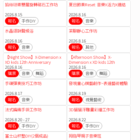
掐絲琺瑯雙層旋轉磁石工作坊
夏日節奏Reset: 音樂X活力X連結
2026.8.15
2026.8.16
報名
手作DIY
報名
音樂
水晶頌缽聲頻浴
茶聊靜心工作坊
2026.8.16
2026.8.16
報名
音樂
報名
其他
【Night Show】X-Dimension x
【Afternoon Show】X-
XD kids 12th Anniversary
Dimension x XD kids 12th
Showcase 2026
2026.8.16
Anniversary Showcase 2026
2026.8.16
購票
音樂
舞蹈
購票
音樂
舞蹈
手碟彈奏技巧工作坊
發現童心棋藝創作~表達藝術體驗
2026.8.17
2026.8.19
報名
音樂
報名
視覺藝術
法式編織手袋工作坊
3D貓貓浮雕畫彩繪工作坊
2026.8.20 - 27
2026.8.22
報名
手作DIY
報名
手作DIY
富士山杯墊DIY(2個成品)
拇指琴親子音樂班