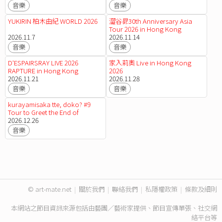
音樂
音樂
YUKIRIN 柏木由紀 WORLD 2026
澀谷昴30th Anniversary Asia
Tour 2026 in Hong Kong
2026.11.7
2026.11.14
音樂
音樂
D'ESPAIRSRAY LIVE 2026
家入莉奧 Live in Hong Kong
RAPTURE in Hong Kong
2026
2026.11.21
2026.11.28
音樂
音樂
kurayamisaka tte, doko? #9
Tour to Greet the End of
Summer – Hong Kong
2026.12.26
音樂
© art-mate.net
|
關於我們
|
聯絡我們
|
私隱權政策
|
條款及細則
本網站之節目資訊來源包括由藝團／藝術家提供、節目宣傳單張、社交網
絡平台等