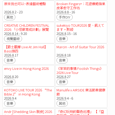
原來我也可以~表達藝術體驗
Broken Fingers+：花語療癒蘋果
皮革愈守工作坊
2026.8.2 - 23
2026.8.8 - 16
其他
手作DIY
CREATIVE CHILDREN FESTIVAL
sukekiyo TOUR2026 愛、飢えて
2026:「小怪獸育成計劃」展覽
ます。黙殺
2026.8.14 - 9.20
2026.8.15 - 16
視覺藝術
音樂
【爵士觀摩 Live At Jim Hall】
Marcin - Art of Guitar Tour 2026
Bass頭四
2026.8.17
2026.8.18
音樂
音樂
envy Live in Hong Kong 2026
《笨笨的事情 Foolish Things》
2026 Live Tour
2026.8.20
2026.8.27
音樂
音樂
KOTOKO LIVE TOUR 2026 “The
Manulife x AIRSIDE 樂活節奏健康
Bible 2” in Hong Kong
節
2026.9.4
2026.9.4 - 6
音樂
其他
Andr [Shedding Skin 脱皮] 2026
「奇幻玩物的聲色巡禮」 【「亞