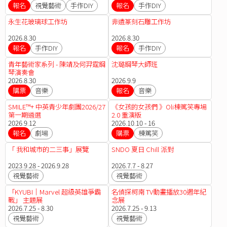
報名
視覺藝術
手作DIY
報名
手作DIY
永生花玻璃球工作坊
非遺篆刻石雕工作坊
2026.8.30
2026.8.30
報名
手作DIY
報名
手作DIY
青年藝術家系列 - 陳靖及何羿霆鋼
沈璐鋼琴大師班
琴演奏會
2026.8.30
2026.9.9
購票
音樂
報名
音樂
SMILE™+ 中英青少年劇團2026/27
《女孩的女孩們 》Oli棟篤笑專場
第一期遴選
2.0 重演版
2026.9.12
2026.10.10 - 16
報名
劇場
購票
棟篤笑
「 我和城市的二三事」展覽
SNDO 夏日 Chill 派對
2023.9.28 - 2026.9.28
2026.7.7 - 8.27
視覺藝術
視覺藝術
「KYUBI｜Marvel 超級英雄爭霸
名偵探柯南 TV動畫播放30週年紀
戰」 主題展
念展
2026.7.25 - 8.30
2026.7.25 - 9.13
視覺藝術
視覺藝術