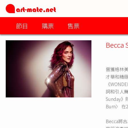
節目
購票
售票
Becca 
曾獲格林美
才華和精
《WONDE
詞和引人舞動
Sunda
Burn〉
Becca