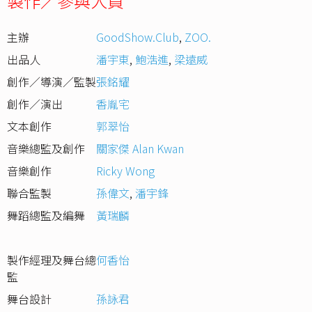
製作／參與人員
主辦
GoodShow.Club
,
ZOO.
出品人
潘宇東
,
鮑浩進
,
梁遠威
創作／導演／監製
張銘耀
創作／演出
香胤宅
文本創作
郭翠怡
音樂總監及創作
關家傑 Alan Kwan
音樂創作
Ricky Wong
聯合監製
孫偉文
,
潘宇鋒
舞蹈總監及編舞
黃瑞麟
製作經理及舞台總
何香怡
監
舞台設計
孫詠君