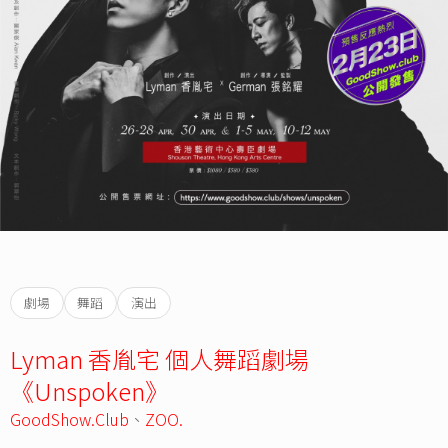
劇場
舞蹈
演出
Lyman 香胤宅 個人舞蹈劇場
《Unspoken》
GoodShow.Club
、
ZOO.