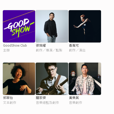
GoodShow.Club
張銘耀
香胤宅
主辦
創作／導演／監製
創作／演出
郭翠怡
關家傑
黃樂其
文本創作
音樂總監及創作
音樂創作