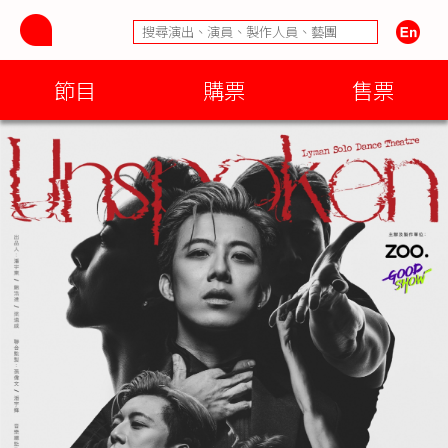
節目
購票
售票