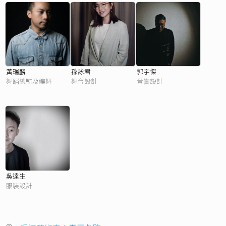
黃瑞麟
孫詠君
郭宇傑
舞蹈總監及編舞
舞台設計
音響設計
吳達生
服裝設計