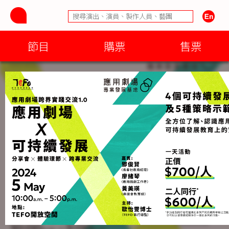
節目
購票
售票