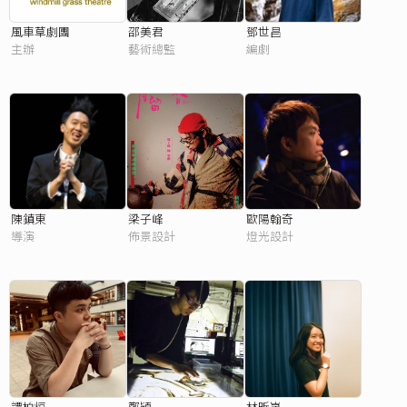
風車草劇團
邵美君
鄧世昌
主辦
藝術總監
編劇
陳鎮東
梁子峰
歐陽翰奇
導演
佈景設計
燈光設計
譚柏烜
鄭頴
林昕嵐