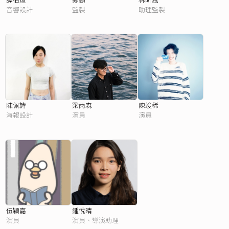
音響設計
監製
助理監製
陳佩詩
梁雨森
陳竣稀
海報設計
演員
演員
伍穎嘉
鍾悅晴
演員
演員、導演助理