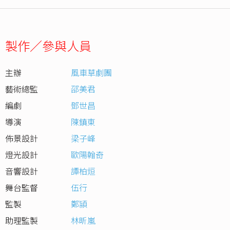
製作／參與人員
主辦
風車草劇團
藝術總監
邵美君
編劇
鄧世昌
導演
陳鎮東
佈景設計
梁子峰
燈光設計
歐陽翰奇
音響設計
譚柏烜
舞台監督
伍行
監製
鄭頴
助理監製
林昕嵐