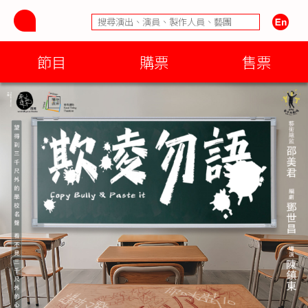
節目
購票
售票