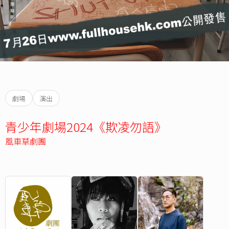
劇場
演出
青少年劇場2024《欺凌勿語》
風車草劇團