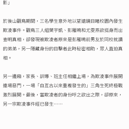
影」
於後山觀鳥期間，三名學生意外地以望遠鏡目睹校園內發生
欺凌事件。觀鳥三人組葉宇凱、彭雁鳴和尤雯燕欲挺身而出
查明真相，卻發現被欺凌者原來是彭雁鳴前男友於同校就讀
的弟弟，另一隱藏身份的目擊者此時秘密相助，眾人直迫真
相。
另一邊廂，家長、訓導、班主任相繼上場，為欺凌事件展開
連場惡鬥，一場「自亙古以來重複發生的」三角生死終極戰
激烈展開。最後，當欺凌者的身份呼之欲出之際，卻原來，
另一宗欺凌事件經已發生……