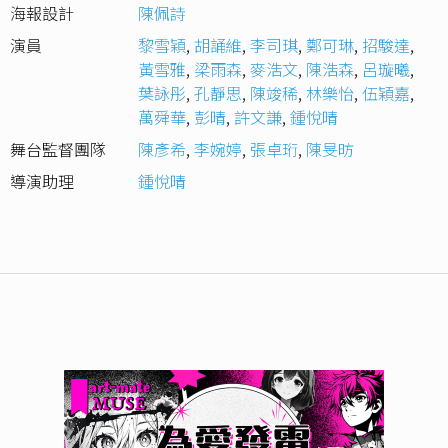
海報設計
陳佩詩
演員
黎雪穎
,
胡誦維
,
李司琪
,
鄭可琳
,
招駿達
,
黃雪雅
,
梁雨森
,
麥浩文
,
陳浩森
,
呂璇曦
,
葉詠彤
,
孔靜思
,
陳竣稀
,
林樂怡
,
伍穎嘉
,
萬舜華
,
彭晴
,
許文謙
,
鍾悅晴
舞台監督團隊
陳彥希
,
李婉婷
,
張卓珩
,
陳旻昉
導演助理
鍾悅晴