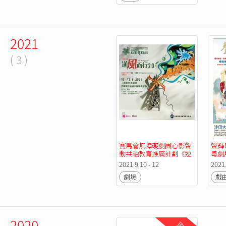
2021
( 3 )
賽馬會無障礙劇團心影聲
聲輝
動共融教育推廣計劃《逆
粵劇展
風而行2.0》
2021.9.10 - 12
2021.
劇場
戲
2020