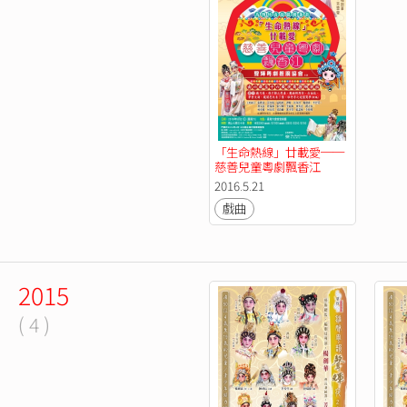
「生命熱線」廿載愛──
慈善兒童粵劇飄香江
2016.5.21
戲曲
2015
( 4 )