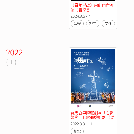
《百年掌故》原創南音沉
浸式音樂會
2024.9.6 - 7
音樂
戲曲
文化
Art Tec
2022
( 1 )
賽馬會無障礙劇團「心影
聲動」共融體驗計劃 《逆
風而行3.0》
2022.9.9 - 11
劇場