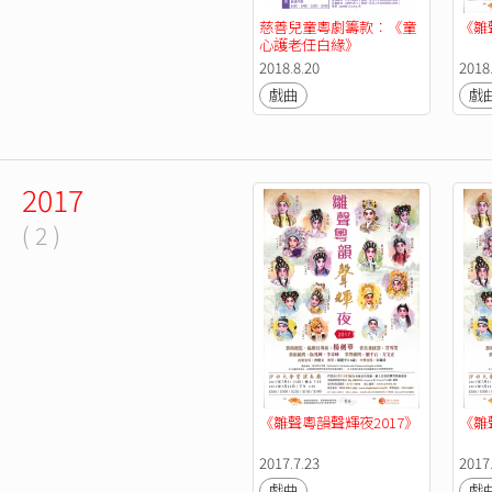
慈善兒童粵劇籌款︰《童
《雛
心護老任白緣》
2018.8.20
2018
戲曲
戲
2017
( 2 )
《雛聲粵韻聲輝夜2017》
《雛
2017.7.23
2017
戲曲
戲