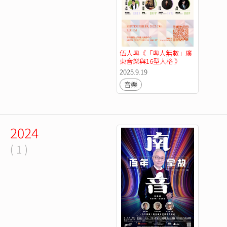
伍人粵《「粵人無數」廣
東音樂與16型人格 》
2025.9.19
音樂
2024
( 1 )