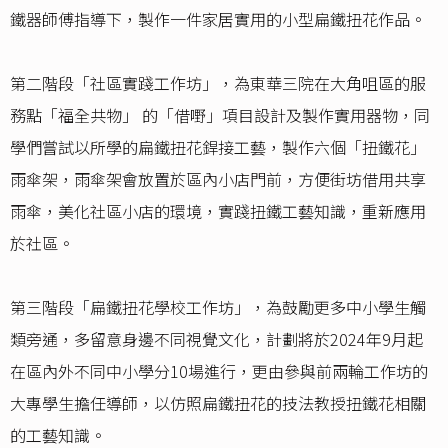
鐵器師傅指導下，製作一件家居實用的小型扁鐵扭花作品。
第二階段「社區實踐工作坊」，為東華三院在大角咀區的服
務點「福全共物」 的「借嘢」項目設計及製作實用器物，同
學們嘗試以所學的扁鐵扭花銲接工藝，製作六個「扭鐵花」
雨傘架，雨傘架會放置於區內小店門前，方便街坊借用共享
雨傘，美化社區小店的環境，實踐扭鐵工藝知識，重新應用
於社區。
第三階段「扁鐵扭花學校工作坊」，為鼓勵更多中小學生觸
類旁通，多留意身邊不同視覺文化，計劃將於2024年9月起
在區內外不同中小學分10場進行，更由參與前兩輪工作坊的
大專學生擔任導師，以仿照扁鐵扭花的技法教授扭鐵花相關
的工藝知識。