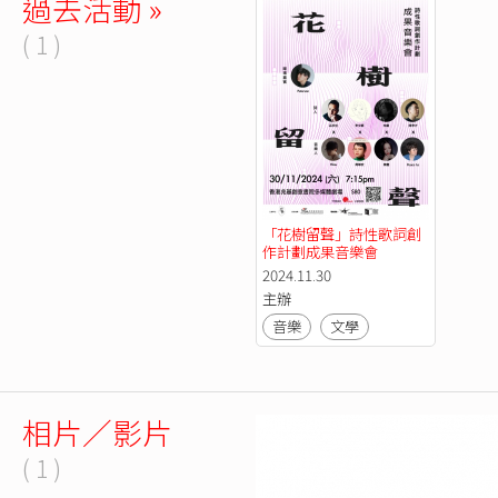
過去活動 »
( 1 )
「花樹留聲」詩性歌詞創
作計劃成果音樂會
2024.11.30
主辦
音樂
文學
相片／影片
( 1 )