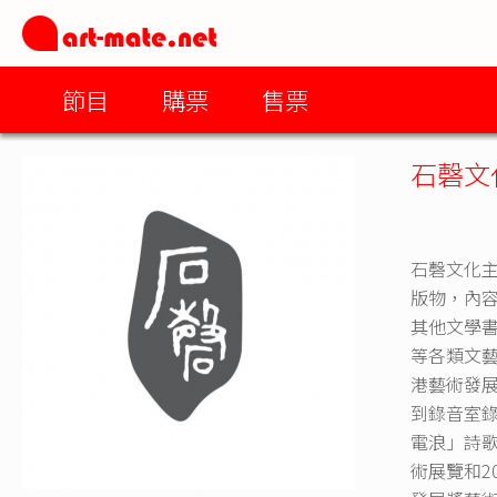
節目
購票
售票
石磬文
石磬文化
版物，內
其他文學
等各類文藝
港藝術發展
到錄音室錄
電浪」詩歌
術展覽和2