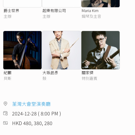
爵士世界
起樂有限公司
Maria Kim
主辦
主辦
鋼琴及主音
紀鵬
大坂昌彥
關家傑
貝斯
鼓
特別嘉賓
荃灣大會堂演奏廳
2024-12-28 ( 8:00 PM )
HKD 480, 380, 280