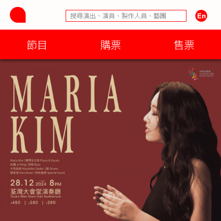
節目
購票
售票