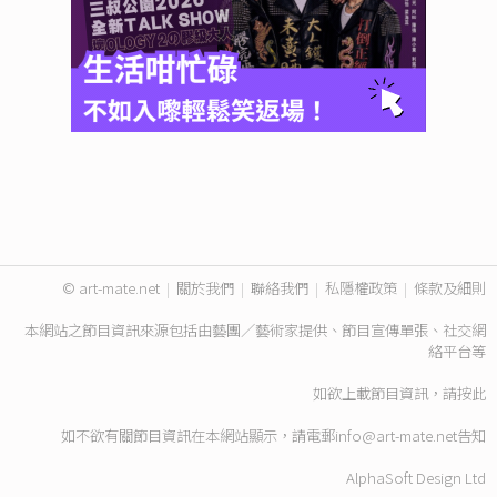
© art-mate.net
|
關於我們
|
聯絡我們
|
私隱權政策
|
條款及細則
本網站之節目資訊來源包括由藝團／藝術家提供、節目宣傳單張、社交網
絡平台等
如欲上載節目資訊，請
按此
如不欲有關節目資訊在本網站顯示，請電郵
info@art-mate.net
告知
AlphaSoft Design Ltd