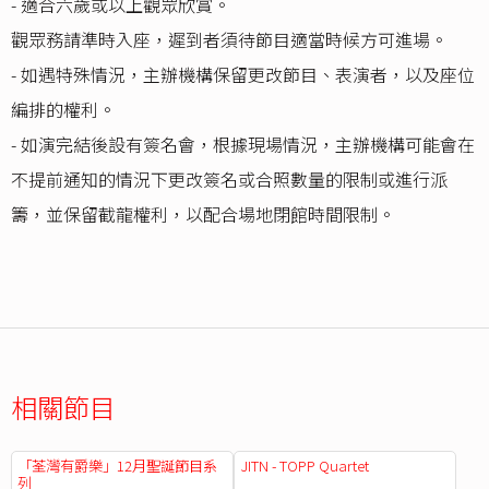
- 適合六歲或以上觀眾欣賞。
觀眾務請準時入座，遲到者須待節目適當時候方可進場。
- 如遇特殊情況，主辦機構保留更改節目、表演者，以及座位
編排的權利。
- 如演完結後設有簽名會，根據現場情況，主辦機構可能會在
不提前通知的情況下更改簽名或合照數量的限制或進行派
籌，並保留截龍權利，以配合場地閉館時間限制。
相關節目
「荃灣有爵樂」12月聖誕節目系
JITN - TOPP Quartet
列