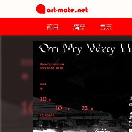
節目
購票
售票