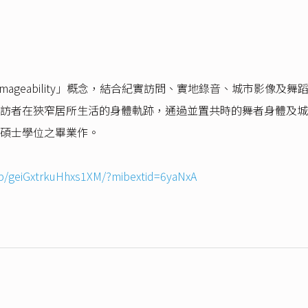
性 Imageability」概念，結合紀實訪問、實地錄音、城市影像
訪者在狹窄居所生活的身體軌跡，通過並置共時的舞者身體及城
碩士學位之畢業作。
p/geiGxtrkuHhxs1XM/?mibextid=6yaNxA