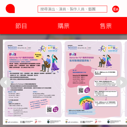
節目
購票
售票