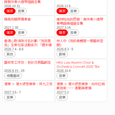
赫無伴奏大提琴組曲全集
2026.10.31
2026.12.6
購票
音樂
購票
音樂
陳禹同鋼琴獨奏會
維特哈絲的巴赫：無伴奏小提琴
奏鳴曲與組曲全集
2027.1.30
2027.3.14
購票
音樂
購票
音樂
香港心聆消除污名計劃「我就是
林人中《我的身體是一個藝術空
我」全新社區活動系列 「週末情
間》
緒故事分享：一齊走標籤啊唔
2026.7.4 - 8.8
2026.8.3 - 9
該！」
其他
劇場
藝術家工作坊：岩彩花鳥臨創班
HKU Law Alumni Choir &
Orchestra Concert 2026 "Be
2026.8.15 - 29
Our Guest"
2026.10.4
視覺藝術
音樂
港樂 × 港大繆思樂季：貝九之夜
港樂 × 港大繆思樂季：向布拉姆
斯致敬 ── 激動與柔情
2027.3.6 - 7
2027.5.2
音樂
音樂