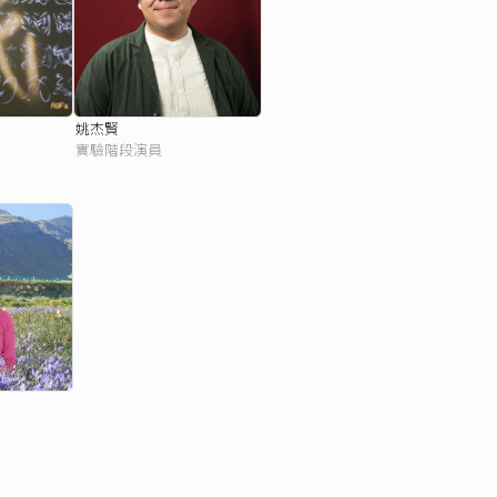
姚杰賢
實驗階段演員