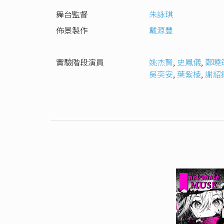
舞台監督
朱詠琪
佈景製作
戴源豐
實驗階段演員
姚杰賢
,
史鳳儀
,
鄭曉
吳奕安
,
葉紫棱
,
謝紹