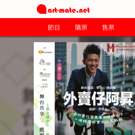
節目
購票
售票