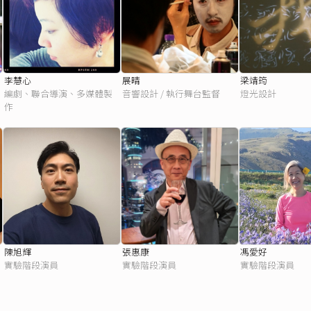
李慧心
展晴
梁靖筠
編劇、聯合導演、多媒體製
音響設計 / 執行舞台監督
燈光設計
作
陳旭輝
張惠康
馮愛好
實驗階段演員
實驗階段演員
實驗階段演員