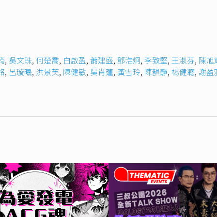
筠
,
吳文珠
,
何楚喬
,
白啟盈
,
蕭建盛
,
鄧浩炯
,
李致堅
,
王淑芬
,
陳旭
銘
,
呂璇曦
,
洪景芙
,
陳健敏
,
吳肖蓮
,
黃雪玲
,
陳韻靜
,
楊健聰
,
謝盈