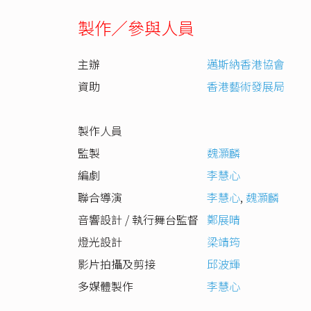
製作／參與人員
主辦
邁斯納香港協會
資助
香港藝術發展局
製作人員
監製
魏灝麟
編劇
李慧心
聯合導演
李慧心
,
魏灝麟
音響設計 / 執行舞台監督
鄭展晴
燈光設計
梁靖筠
影片拍攝及剪接
邱波輝
多媒體製作
李慧心