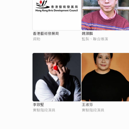
香港藝術發展局
魏灝麟
資助
監製、聯合導演
李致堅
王淑芬
實驗階段演員
實驗階段演員