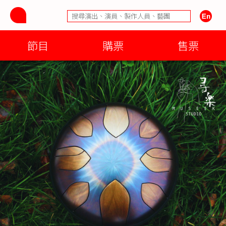
節目
購票
售票