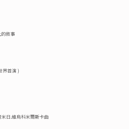
上的敘事
 世界首演 )
 ) 卡齊米日.維烏科米爾斯卡曲