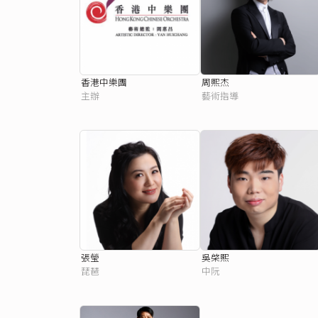
香港中樂團
周熙杰
主辦
藝術指導
張瑩
吳棨熙
琵琶
中阮