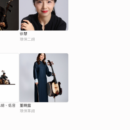
徐慧
環保二胡
革胡、低音
董曉露
環保革胡