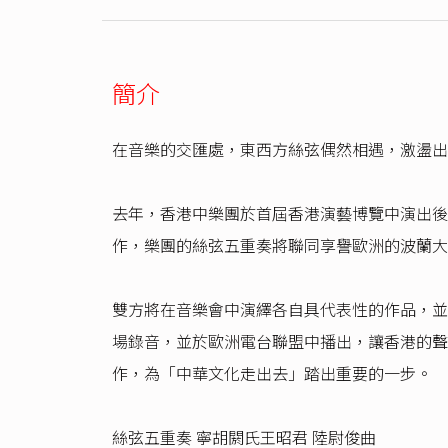
簡介
在音樂的交匯處，東西方絲弦偶然相遇，激盪出
去年，香港中樂團於首屆香港演藝博覽中演出後，獲得多
作，樂團的絲弦五重奏將聯同享譽歐洲的波蘭大提琴四重
雙方將在音樂會中演繹各自具代表性的作品，並
場錄音，並於歐洲電台聯盟中播出，讓香港的聲音
作，為「中華文化走出去」踏出重要的一步。
絲弦五重奏 寧胡閼氏王昭君 陸尉俊曲