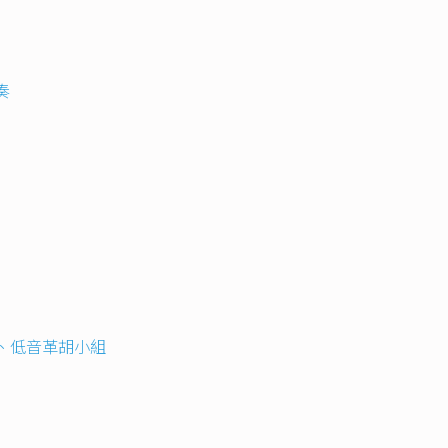
奏
、低音革胡小組