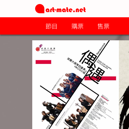
節目
購票
售票