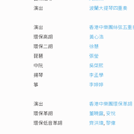
演出
波蘭大提琴四重奏
演出
香港中樂團絲弦五重
環保高胡
黃心浩
環保二胡
徐慧
琵琶
張瑩
中阮
吳棨熙
揚琴
李孟學
箏
李婷婷
演出
香港中樂團環保革胡
環保革胡
董曉露
,
安悅
環保低音革胡
齊洪瑋
,
黎偉