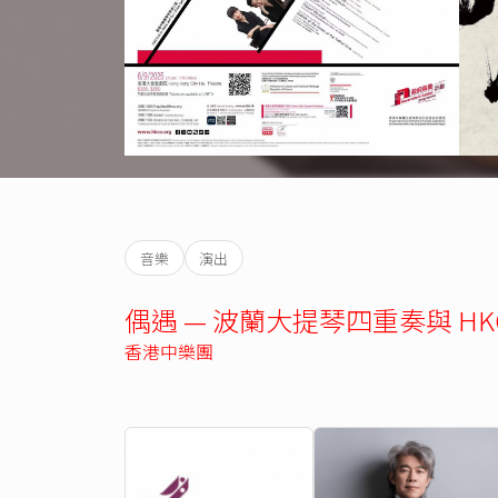
音樂
演出
偶遇 — 波蘭大提琴四重奏與 HK
香港中樂團