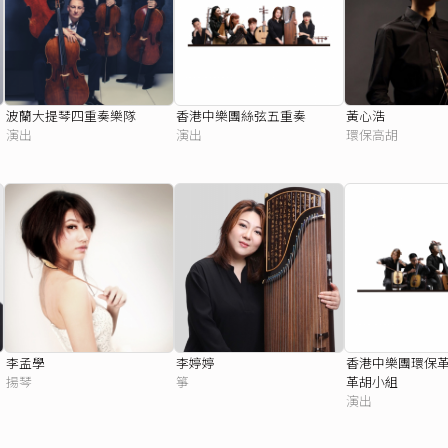
波蘭大提琴四重奏樂隊
香港中樂團絲弦五重奏
黃心浩
演出
演出
環保高胡
李孟學
李婷婷
香港中樂團環保
揚琴
箏
革胡小組
演出