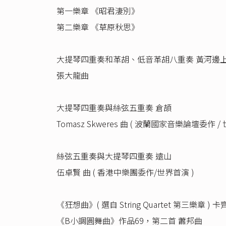
第一樂章 《昭君淒別》
第二樂章 《草原秋思》
大提琴四重奏和革胡、低音革胡八重奏 黃河邊
張大龍曲
大提琴四重奏與絲弦五重奏 倉頡
Tomasz Skweres 曲 ( 波蘭國家音樂論壇委作 /
絲弦五重奏與大提琴四重奏 遠山
伍卓賢 曲 ( 香港中樂團委作/世界首演 )
《狂想曲》( 選自 String Quartet 第三樂章
《B小調圓舞曲》作品69，第二首 蕭邦曲