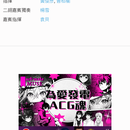
指揮
黃俊彥
,
曾柏榆
二胡嘉賓獨奏
楊雪
嘉賓指揮
袁貝