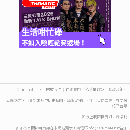
© art-mate.net
|
關於我們
|
聯絡我們
|
私隱權政策
|
條款及細則
本網站之節目資訊來源包括由藝團／藝術家提供、節目宣傳單張、社交網
絡平台等
如欲上載節目資訊，請
按此
如不欲有關節目資訊在本網站顯示，請電郵
info@art-mate.net
告知