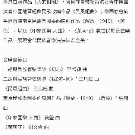
香港首演作品《我的祖國》，袁貝亦會帶領香港女青中樂團
演奏中國地區經典民歌改編作品《民風組曲》；樂團亦會於
香港首演南京民族樂團委約原創作品《解放：1949》（選
段），以及《印象國樂-大曲》、《茉莉花》數首民族管弦樂
作品，展現當代民族音樂泱泱恢宏之美。
音樂會節目
二胡與民族管弦樂隊《初心》 李博禪 曲
二胡與民族管弦樂隊《我的祖國》* 王丹紅 曲
《民風組曲》 白浩鈺 曲
南京民族樂團委約原創作品《解放·1949》（選段）* 張巍
曲
《印象國樂-大曲》 姜瑩 曲
《茉莉花》 劉文金 曲