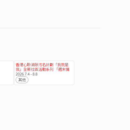
香港心聆消除污名計劃「我就是
我」全新社區活動系列 「週末情
緒故事分享：一齊走標籤啊唔
2026.7.4 - 8.8
該！」
其他