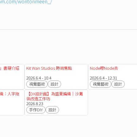
gram.com/wontonmeen_/
色」書籍介紹
Kit Wan Studios 時尚焦點
Node嚟Node去
2026.6.4 - 10.4
2026.6.4 - 12.31
視覺藝術
設計
視覺藝術
設計
編織：人字拖
【DX設計館】為盛夏編織｜沙灘
袋改造工作坊
2026.8.23
手作DIY
設計