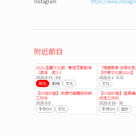
Instagram
https://www.insta
附近節目
2026 盂蘭文化節 - 實境互動劇場
「隋唐風華 洛陽古
《渡海﹒渡人》
【中華文化節2026】
2026.8.15 - 9.6
2026.6.1 - 8.31
報名
劇場
文化
文化
【DX設計館】非遺竹編團扇掛飾
【DX設計館】盛夏
工作坊
改造工作坊
2026.8.9
2026.8.16 - 30
手作DIY
文化
手作DIY
設計