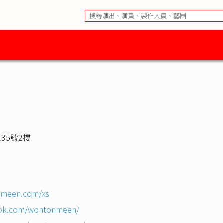
35號2樓
nmeen.com/xs
ook.com/wontonmeen/