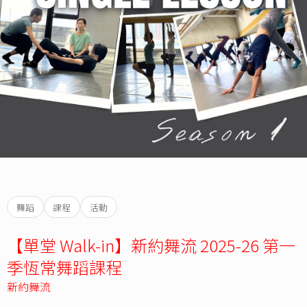
舞蹈
課程
活動
【單堂 Walk-in】新約舞流 2025-26 第一
季恆常舞蹈課程
新約舞流