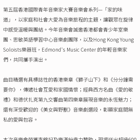
第五屆香港國際青年音樂家大賽音樂會系列—「家的味
道」，以家庭和社會大愛為音樂旅程的主題，讓觀眾在旋律
中感受溫暖與團結。今年音樂會誠邀香港都會青少年室樂
團、思敏英語學習中心音樂劇團隊，以及Hong Kong Young
Soloists樂器班，Edmond's Music Center 的年輕音樂家
們，共同攜手演出。
曲目精選有具標誌性的香港樂章《獅子山下》和《分分鐘需
要你》，傳遞社會互愛和家國情懷；經典西方名曲《愛的敬
禮》和德伏扎克第九交響曲第四樂章展現音樂的永恆魅力；
還有深受歡迎的《美女與野獸》音樂劇選段，彰顯家庭間無
私的愛與包容。
本次音樂會榮獲李錦記及樂滿紛鼎力贊助，現場送出超過600