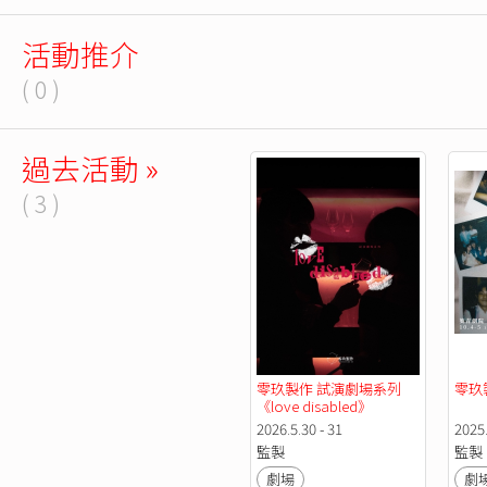
活動推介
( 0 )
過去活動 »
( 3 )
零玖製作 試演劇場系列 
零玖
《love disabled》
2026.5.30 - 31
2025.
監製
監製
劇場
劇