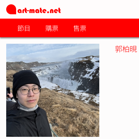
節目
購票
售票
郭柏晛