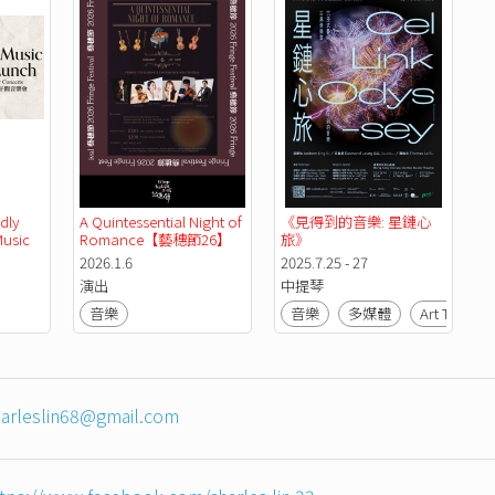
ly 
A Quintessential Night of 
《見得到的音樂: 星鏈心
usic 
Romance【藝穗節26】
旅》
費午間音
2026.1.6
2025.7.25 - 27
演出
中提琴
音樂
音樂
多媒體
Art Tech
harleslin68@gmail.com