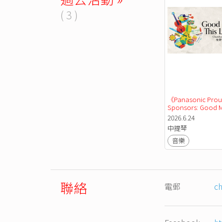
( 3 )
《Panasonic Proud
Sponsors: Good M
This Lunch》免
2026.6.24
樂會
中提琴
音樂
聯絡
電郵
c