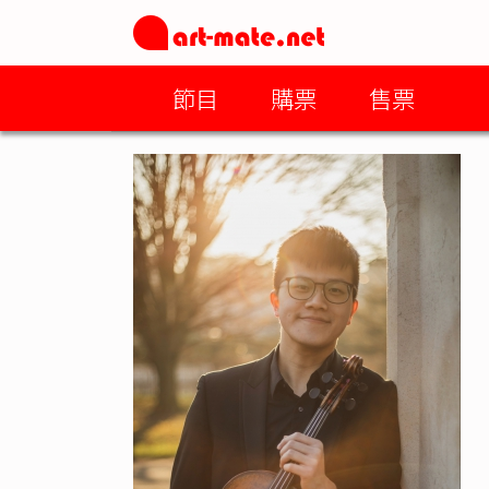
節目
購票
售票