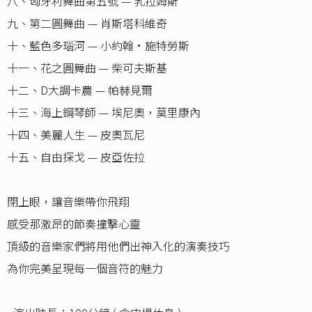
八、匈牙利舞曲第五號 — 乳拉姆斯
九、第二圓舞曲 — 肖斯塔科維奇
十、藍色多瑙河 — 小約翰•施特勞斯
十一、花之圓舞曲 — 柴可夫斯基
十二、D大調卡農 — 帕赫見爾
十三、海上鋼琴師 — 埃尼奧，莫里康內
十四、美麗人生 — 皮奧瓦尼
十五、自由探戈 — 皮亞佐拉
閉上眼，讓音樂帶你飛翔
感受那激昂的節奏撞擊心靈
頂級的音樂家們將用他們出神入化的演奏技巧
為你完美呈現每一個音符的魅力