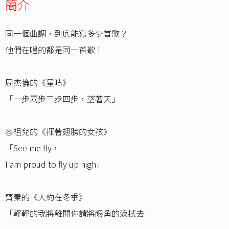
簡介
同一個曲調，到底能寫多少首歌？
他們在唱的都是同一首歌！
周杰倫的《星晴》
「一步兩步三步四步，望著天」
容祖兒的《揮著翅膀的女孩》
「See me fly，
I am proud to fly up high」
齊秦的《大約在冬季》
「輕輕的我將離開你請將眼角的淚拭去」