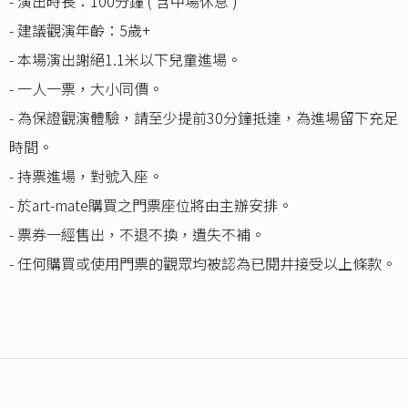
- 演出時長：100分鐘 ( 含中場休息 )
- 建議觀演年齡：5歲+
- 本場演出謝絕1.1米以下兒童進場。
- 一人一票，大小同價。
- 為保證觀演體驗，請至少提前30分鐘抵達，為進場留下充足
時間。
- 持票進場，對號入座。
- 於art-mate購買之門票座位將由主辦安排。
- 票券一經售出，不退不換，遺失不補。
- 任何購買或使用門票的觀眾均被認為已閱井接受以上條款。