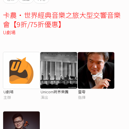
卡農·世界經典音樂之旅大型交響音樂
會【9折/75折優惠】
U劇場
U劇場
Unicorn跨界樂團
雷雩
主辦
演出
指揮