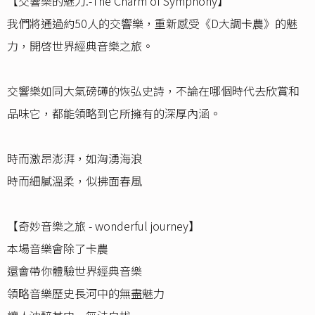
【交響樂的魅力.-The Charm of Symphony】
我們將通過約50人的交響樂，重新感受《D大調卡農》的魅
力，開啓世界經典音樂之旅。
交響樂如同大氣磅礡的恢弘史詩，不論在哪個時代去欣賞和
品味它，都能領略到它所擁有的深厚內涵。
時而激昂澎湃，如洶湧海浪
時而細膩溫柔，似拂面春風
【奇妙音樂之旅 - wonderful journey】
本場音樂會除了卡農
還會帶你體驗世界經典音樂
領略音樂歷史長河中的無盡魅力