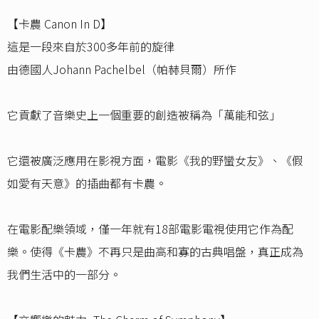
【卡農 Canon In D】
這是一段來自於300多年前的旋律
由德國人Johann Pachelbel（帕赫貝爾）所作
它貢獻了音樂史上一個重要的創造被稱為「萬能和弦」
它還被廣泛應用在影視方面，電影《我的野蠻女友》、《假
如愛有天意》的插曲都有卡農。
在電影配樂領域，僅一年就有18部電影電視使用它作為配
樂。使得《卡農》不再只是曲高和寡的古典唱盤，真正成為
我們生活中的一部分。