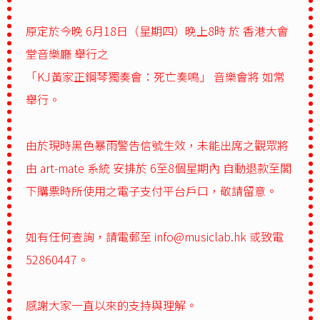
原定於今晚 6月18日（星期四）晚上8時 於 香港大會
堂音樂廳 舉行之
「KJ黃家正鋼琴獨奏會：死亡奏鳴」 音樂會將 如常
舉行。
由於現時黑色暴雨警告信號生效，未能出席之觀眾將
由 art-mate 系統 安排於 6至8個星期內 自動退款至閣
下購票時所使用之電子支付平台戶口，敬請留意。
如有任何查詢，請電郵至
info@musiclab.hk
或致電
52860447。
感謝大家一直以來的支持與理解。