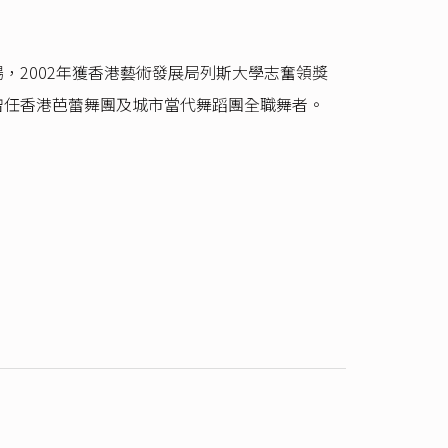
，2002年獲香港藝術發展局列斯大學志奮領獎
曾任香港芭蕾舞團及城市當代舞蹈團全職舞者。