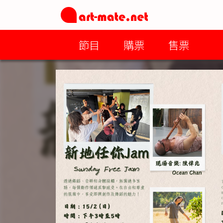
節目
購票
售票