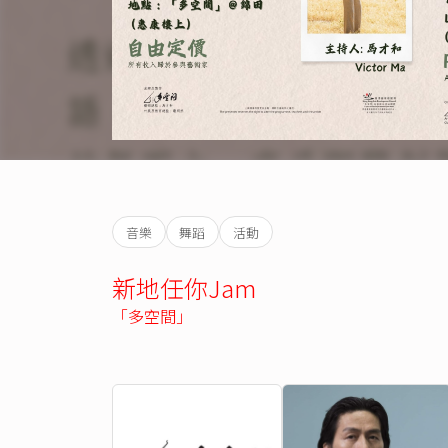
音樂
舞蹈
活動
新地任你Jam
「多空間」