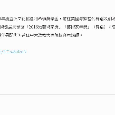
6年獲亞洲文化協會利希慎獎學金，前往美國考察當代舞蹈及劇場
術發展局頒發「2016港藝術家獎」「藝術家年獎」（舞蹈），
名最佳男配角。曾任中大及教大等院校客席講師。
/p/1C1w8afzeN