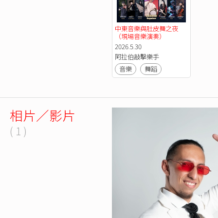
中東音樂與肚皮舞之夜
（現場音樂演奏）
2026.5.30
阿拉伯敲擊樂手
音樂
舞蹈
相片／影片
( 1 )