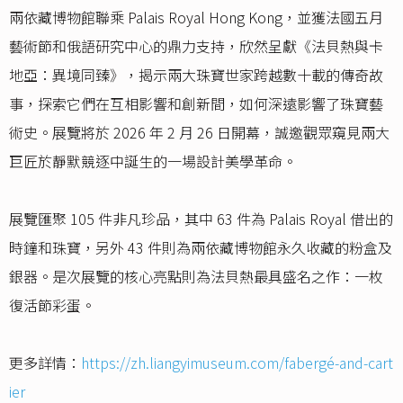
兩依藏博物館聯乘 Palais Royal Hong Kong，並獲法國五月
藝術節和俄語研究中心的鼎力支持，欣然呈獻《法貝熱與卡
地亞：異境同臻》，揭示兩大珠寶世家跨越數十載的傳奇故
事，探索它們在互相影響和創新間，如何深遠影響了珠寶藝
術史。展覽將於 2026 年 2 月 26 日開幕，誠邀觀眾窺見兩大
巨匠於靜默競逐中誕生的一場設計美學革命。
展覽匯聚 105 件非凡珍品，其中 63 件為 Palais Royal 借出的
時鐘和珠寶，另外 43 件則為兩依藏博物館永久收藏的粉盒及
銀器。是次展覽的核心亮點則為法貝熱最具盛名之作：一枚
復活節彩蛋。
更多詳情：
https://zh.liangyimuseum.com/fabergé-and-cart
ier