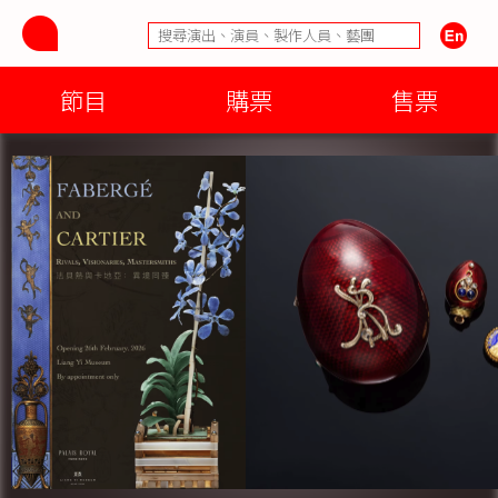
節目
購票
售票