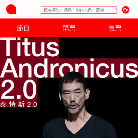
節目
購票
售票