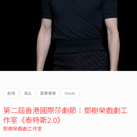
劇場
演出
套票優惠
WestK
第二屆香港國際莎劇節：鄧樹榮戲劇工
作室《泰特斯2.0》
鄧樹榮戲劇工作室