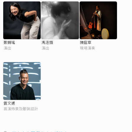
鄭錦瑤
馮洛鋒
陳庭章
演出
演出
現場演奏
曾文通
首演佈景及服裝設計