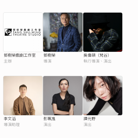
鄧樹榮戲劇工作室
鄧樹榮
吳偉碩（梵谷）
主辦
導演
執行導演、演出
李文滔
彭珮嵐
譚元野
導演助理
演出
演出