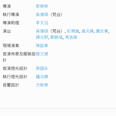
導演
鄧樹榮
執行導演
吳偉碩
（梵谷）
導演助理
李文滔
演出
吳偉碩
（梵谷）
,
彭珮嵐
,
黃兆輝
,
龔志業
,
譚元野
,
鄭錦瑤
,
馮洛鋒
現場演奏
陳庭章
首演佈景及服裝設
曾文通
計
首演燈光設計
張國永
執行燈光設計
羅兆鏵
音響設計
方敬樂