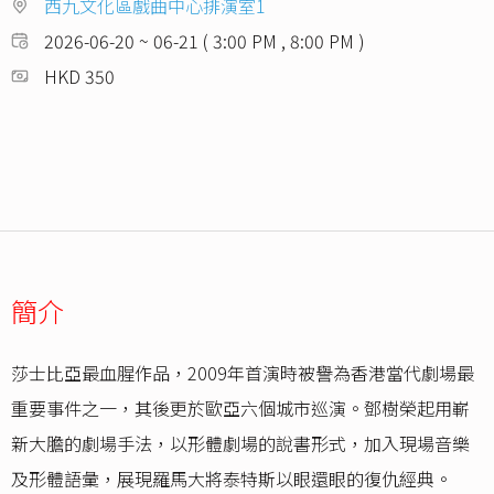
西九文化區戲曲中心排演室1
2026-06-20 ~ 06-21 ( 3:00 PM , 8:00 PM )
HKD 350
簡介
莎士比亞最血腥作品，2009年首演時被譽為香港當代劇場最
重要事件之一，其後更於歐亞六個城市巡演。鄧樹榮起用嶄
新大膽的劇場手法，以形體劇場的說書形式，加入現場音樂
及形體語彙，展現羅馬大將泰特斯以眼還眼的復仇經典。