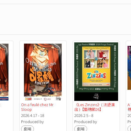
 
On a feulé chez Mr. 
《Les Zinzins》( 法語演
A
Sloop
出 )【藝穗節26】
穗
2026.4.17 - 18
2026.2.5 - 8
2
Produced by
Produced by
P
劇場
劇場