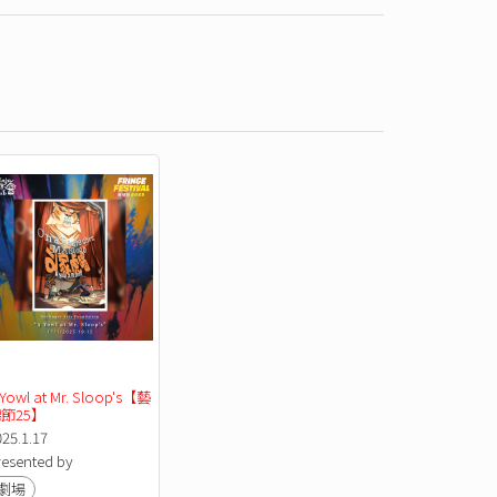
 Yowl at Mr. Sloop's【藝
節25】
025.1.17
resented by
劇場