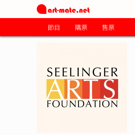
節目
購票
售票