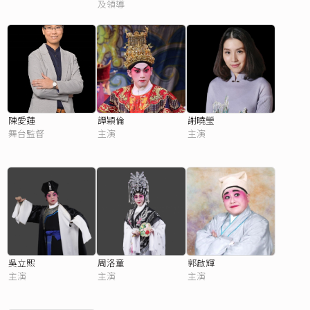
及領導
陳愛蓮
譚穎倫
謝曉瑩
舞台監督
主演
主演
吳立熙
周洛童
郭啟輝
主演
主演
主演