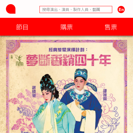
節目
購票
售票