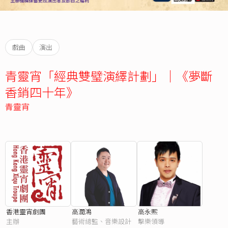
戲曲
演出
青靈宵「經典雙璧演繹計劃」｜《夢斷
香銷四十年》
青靈宵
香港靈宵劇團
高潤鴻
高永熙
主辦
藝術總監、音樂設計
擊樂領導