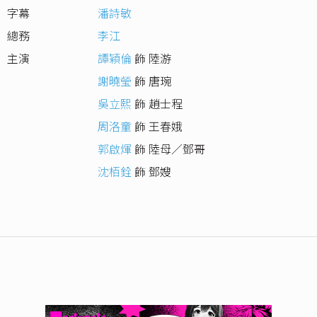
字幕
潘詩敏
總務
李江
主演
譚穎倫
飾 陸游
謝曉瑩
飾 唐琬
吳立熙
飾 趙士程
周洛童
飾 王春娥
郭啟煇
飾 陸母／鄧哥
沈栢銓
飾 鄧嫂