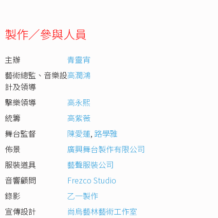
製作／參與人員
主辦
青靈宵
藝術總監、音樂設
高潤鴻
計及領導
擊樂領導
高永熙
統籌
高紫薇
舞台監督
陳愛蓮
,
路學雅
佈景
廣興舞台製作有限公司
服裝道具
藝聲服裝公司
音響顧問
Frezco Studio
錄影
乙一製作
宣傳設計
尚烏藝林藝術工作室