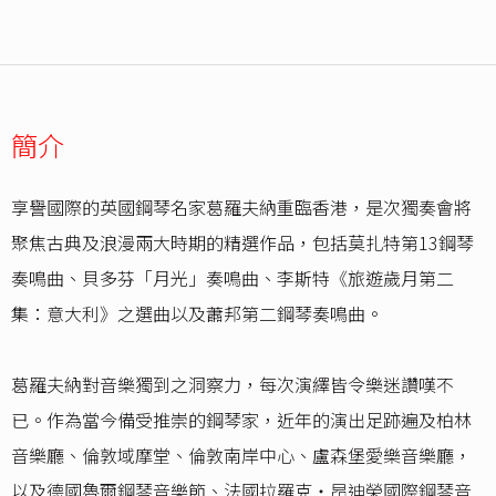
簡介
享譽國際的英國鋼琴名家葛羅夫納重臨香港，是次獨奏會將
聚焦古典及浪漫兩大時期的精選作品，包括莫扎特第13鋼琴
奏鳴曲、貝多芬「月光」奏鳴曲、李斯特《旅遊歲月第二
集：意大利》之選曲以及蕭邦第二鋼琴奏鳴曲。
葛羅夫納對音樂獨到之洞察力，每次演繹皆令樂迷讚嘆不
已。作為當今備受推崇的鋼琴家，近年的演出足跡遍及柏林
音樂廳、倫敦域摩堂、倫敦南岸中心、盧森堡愛樂音樂廳，
以及德國魯爾鋼琴音樂節、法國拉羅克‧昂迪榮國際鋼琴音