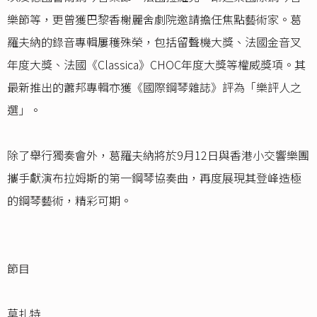
樂節等，更曾獲巴黎香榭麗舍劇院邀請擔任焦點藝術家。葛
羅夫納的錄音專輯屢穫殊榮，包括留聲機大獎、法國金音叉
年度大獎、法國《Classica》CHOC年度大獎等權威獎項。其
最新推出的蕭邦專輯亦獲《國際鋼琴雜誌》評為「樂評人之
選」。
除了舉行獨奏會外，葛羅夫納將於9月12日與香港小交響樂團
攜手獻演布拉姆斯的第一鋼琴協奏曲，再度展現其登峰造極
的鋼琴藝術，精彩可期。
節目
莫扎特