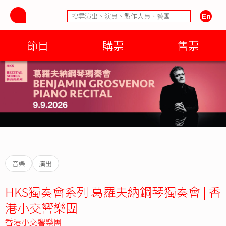
節目
購票
售票
音樂
演出
HKS獨奏會系列 葛羅夫納鋼琴獨奏會 | 香
港小交響樂團
香港小交響樂團