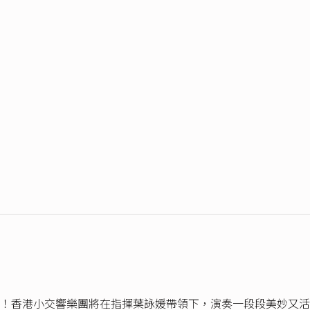
！香港小交響樂團將在指揮葉詠媛帶領下，演奏一段段美妙又活