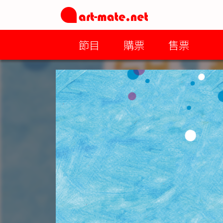
節目
購票
售票