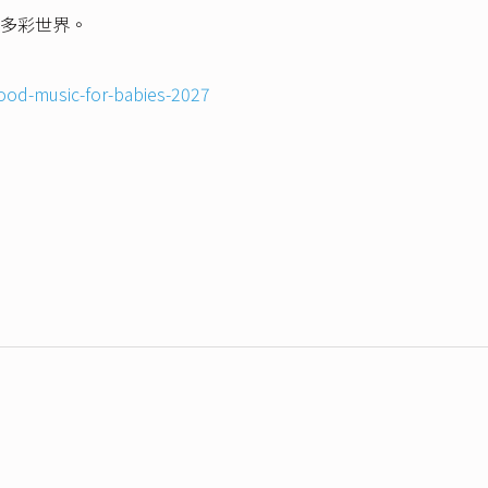
多彩世界。
good-music-for-babies-2027