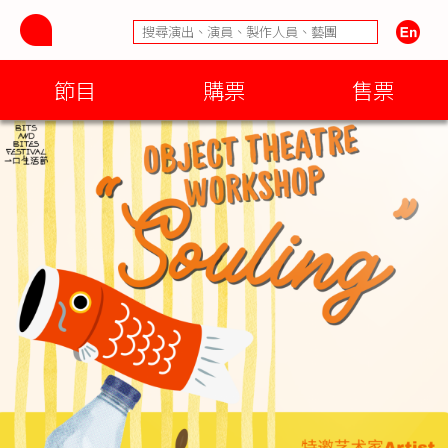
節目
購票
售票