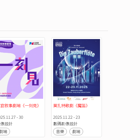
感官敘事劇場《一刻見》
莫扎特歌劇《魔笛》
25.11.27 - 30
2025.11.22 - 23
錄像設計
數碼影像設計
劇場
音樂
劇場