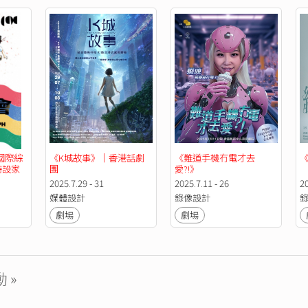
香港話劇團《一頁飛鴻》
香港話劇團《安．非她命》
CCDC 《想見有時》
CCDC 《小龍三次方》
CCDC 《小明瀡出異世界》
CCDC 《想見有時》
中英劇團《窮艙守護隊》
中英劇團《留守太平間》(劇場電影版導演）
中英劇團《科學怪人》
國際綜
《K城故事》｜香港話劇
《難道手機冇電才去
特設家
團
愛?!》
中英劇團《復仇者傳聞之驚天諜變反擊戰》
2025.7.29 - 31
2025.7.11 - 26
20
中英劇團《大龍鳳》
媒體設計
錄像設計
中英劇團《多次元戀愛》
劇場
劇場
一鋪清唱《屈清屈楚》MV導演
黃龍斌《單身大晒》及《真話》
林澤群實現劇場《DIVA先生的華麗戲劇教室》
 »
桃花源 《帝女花》
心創作劇場《胖侶》及《失身1234》