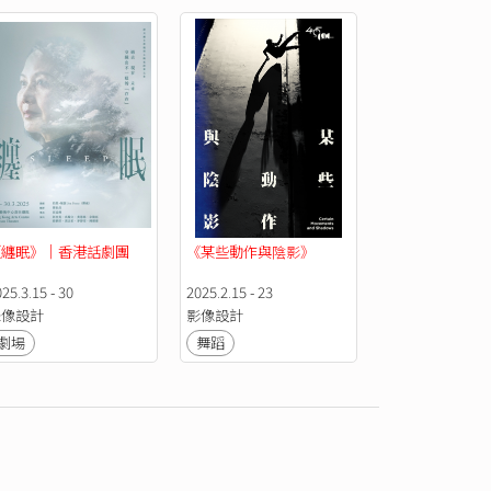
《纏眠》｜香港話劇團
《某些動作與陰影》
25.3.15 - 30
2025.2.15 - 23
錄像設計
影像設計
劇場
舞蹈