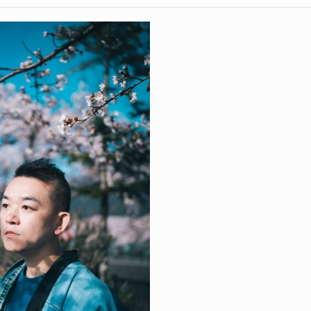
風車草劇團《築地哈林》
世界文化藝術節——詩人黑盒劇場《寒武紀與威士忌》
創驗劇場《我的援交日記》
陳淑莊《講女烈傳之戴錯嘢夫人》
7A班戲劇組《SEVEN：慾望迷室》
梅廣釗製作室《夢．飛》
最近廣告導演作品包括南豐地產項目《豐連Ori．原生良活》
爾》，及藍十字保險廣告2015等。
多媒體劇場設計作品包括黃龍斌《單身大晒》及《真話》、K11
及《失身1234》、風車草劇團《築地哈林》、第三十九屆
遊樂民族：荒井壯一郎打擊樂音樂會、林二汶《給前度的音樂
室》、香港演藝學院導演碩士畢業作品《藍．房間》、姊宮樂
Magic Day》及《林一峰遊樂會2013》、世界文化藝術
《我的援交日記》、陳淑莊《講女烈傳之戴錯嘢夫人》、7A班戲劇
Noir《香港印象》、梅廣釗製作室《夢．飛》、中英劇團
融《Live Like 18鄭融演唱會2013》、香港話劇團《順