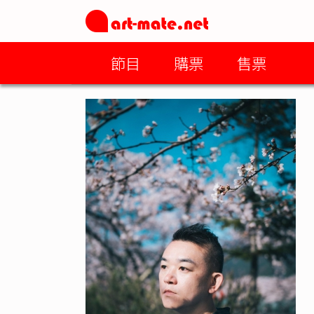
節目
購票
售票