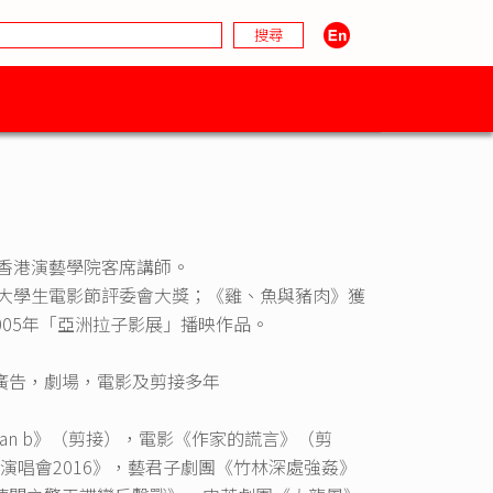
香港演藝學院客席講師。
京大學生電影節評委會大獎；《雞、魚與豬肉》獲
005年「亞洲拉子影展」播映作品。
廣告，劇場，電影及剪接多年
劇《Plan b》（剪接），電影《作家的謊言》（剪
小鳳演唱會2016》，藝君子劇團《竹林深處強姦》