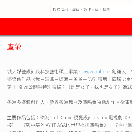
盧榮
城大媒體設計及科技藝術碩士畢業。
www.ohlo.hk
創辦人。
憑錄像作品《我－媽媽－嬤嬤－爸爸－DV》獲第十四屆北
第十屆ifva公開組特別表揚；《她是女子，我也是女子》為2
香港多媒體創作人，參與香港舞台及演唱會映像創作。從事
主要作品包括：珠海Club Cubic 視覺設計，viutv 電視
接），《鄭中基PLAY IT AGAIN世界巡迴演唱會》，《徐