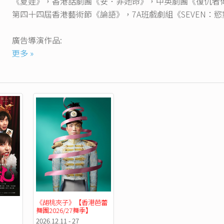
《夏娃》，香港話劇團《安．非她命》，中英劇團《復仇者
第四十四屆香港藝術節《論語》，7A班戲劇組《SEVEN：
廣告導演作品:
南豐地產項目《豐連Ori．原生良活》
更多 »
《溥儀眼鏡》
MIOGGI微電影《再見。首爾》
藍十字保險廣告2015
演唱會映像創作：
葉德嫻‧ 倫永亮‧ 趙增熹‧ 香港管弦樂團《紅白藍》演唱會2
《鄭中基PLAY IT AGAIN世界巡迴演唱會》
《徐小鳳演唱會2016》
《連詩雅Shiga VS Shiga Live 2016》
鄭融《Live Like 18鄭融演唱會2013》
林二汶《給前度的音樂會》
《胡桃夾子》【香港芭蕾
第三十九屆香港藝術節——遊樂民族：林一峰x黃馨《花訣》
舞團2026/27舞季】
林一峰《一峰一人一結他One Magic Day》及《林一峰遊樂會
2026.12.11 - 27