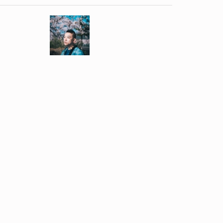
，《溥儀眼鏡》，MIOGGI微電影《再見。首
《Unbegotten無生》、心創作劇場《胖侶》
香港藝術節——遊樂民族：林一峰x黃馨《花訣》及
會》、林澤群實現劇場《DIVA先生的華麗戲劇教
園《姊宮樂園》、林一峰《一峰一人一結他One
節——詩人黑盒劇場《寒武紀與威士忌》、創驗劇場
組《SEVEN：慾望迷室》、Theatre
《復仇者傳聞之驚天諜變反擊戰》及《大龍鳳》、鄭
風．送水》、《維港乾了》、《ALONE》及《安．非她