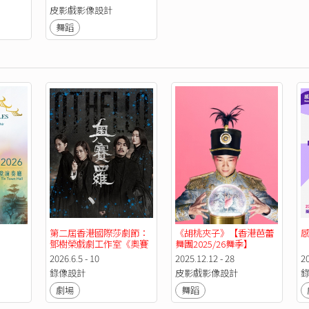
皮影戲影像設計
遊樂民族：荒井壯一郎打擊樂音樂會
舞蹈
多媒體劇場設計：
《百分百感覺》舞台劇
《一樓一會》舞台劇
香港芭蕾舞蹈團《胡桃夾子》
香港舞蹈團《世一 衝衝衝》
香港藝術節《我們最快樂》
香港藝術節《茱莉小組》
香港藝術節《論語》
香港演藝學院《傾城無方》
香港演藝學院《Love & Information》
香港話劇團《K城故事》
第二屆香港國際莎劇節：
《胡桃夾子》【香港芭蕾
鄧樹榮戲劇工作室《奧賽
舞團2025/26舞季】
香港話劇團《醫道》
羅》
2026.6.5 - 10
2025.12.12 - 28
20
香港話劇團《匙羹》
錄像設計
皮影戲影像設計
香港話劇團《順風．送水》
劇場
舞蹈
香港話劇團《維港乾了》