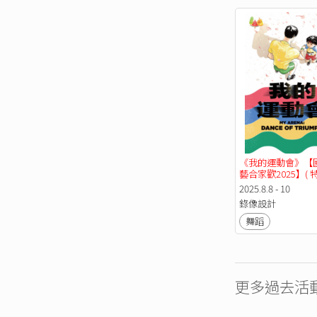
《我的運動會》【
藝合家歡2025】( 
庭套票 )
2025.8.8 - 10
錄像設計
舞蹈
更多過去活動