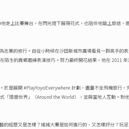
年。搖搖帶他走上比賽舞台，在閃光燈下展現花式，也陪伴他踏上旅
以搖搖為志業的修行。自從小時候在沙田新城市廣場看見一群高手的表
陌生的異鄉磨練表演技巧。努力最終開花結果，他在 2011 年澳
性。於是展開 #PlayYoyoEverywhere 計劃，盡量不坐
環遊世界」（Around the World），並與當地人互動
街頭賣藝的經歷又是怎樣？搖搖大賽是如何進行的，又怎樣評分？玩足