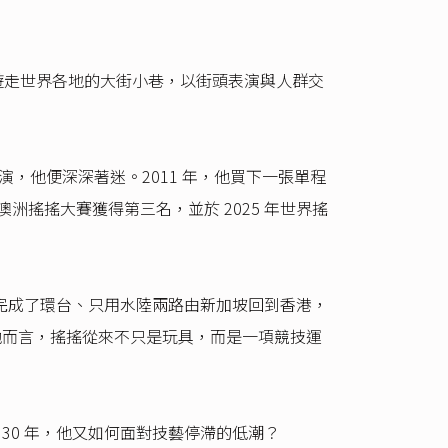
途，遊走世界各地的大街小巷，以街頭表演與人群交
演，他便深深著迷。2011 年，他買下一張單程
洲搖搖大賽獲得第三名，並於 2025 年世界搖
飛機旅行，完成了環台、只用水陸兩路由新加坡回到香港，
。對他而言，搖搖從來不只是玩具，而是一項競技運
 30 年，他又如何面對技藝停滯的低潮？