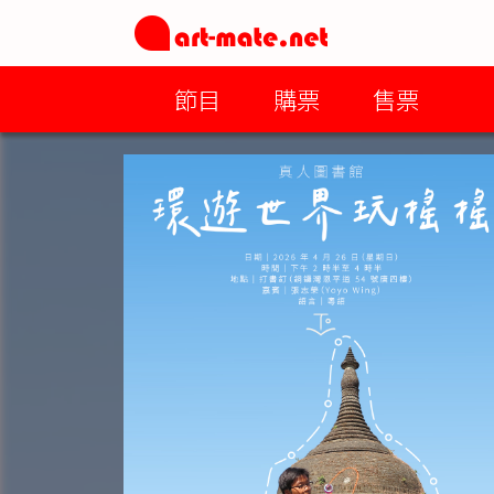
節目
購票
售票