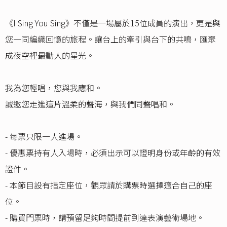
《I Sing You Sing》不僅是一場屬於15位成員的演出，更是與
您一同編織回憶的旅程。讓台上的牽引與台下的共鳴，匯聚
成夜空裡最動人的星光。
我為您輕唱，您與我應和。
誠邀您走進這片溫柔的聲海，與我們同聲唱和。
- 每票只限一人進場。
- 優惠票持有人入場時，必須出示可以證明身份或年齡的有效
證件。
- 本節目設有指定座位，觀眾請於購票時選擇適合自己的座
位。
- 購買門票時，請預留足夠時間提前到達表演藝術場地。