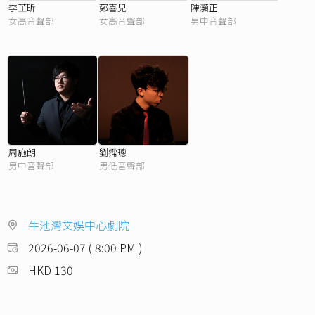
李芷昕
鄭喜兒
陳灝正
女高音聲部
女高音聲部
男中音聲部
周施朗
劉霈璁
男中音聲部
男低音聲部
牛池灣文娛中心劇院
2026-06-07 ( 8:00 PM )
HKD 130