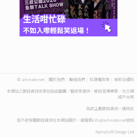
© art-mate.net
|
關於我們
|
聯絡我們
|
私隱權政策
|
條款及細則
本網站之節目資訊來源包括由藝團／藝術家提供、節目宣傳單張、社交網
絡平台等
如欲上載節目資訊，請
按此
如不欲有關節目資訊在本網站顯示，請電郵
info@art-mate.net
告知
AlphaSoft Design Ltd