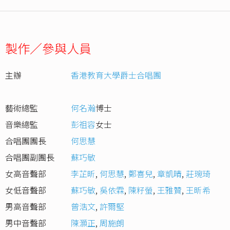
製作／參與人員
主辦
香港教育大學爵士合唱團
藝術總監
何名瀚
博士
音樂總監
彭祖容
女士
合唱團團長
何思慧
合唱團副團長
蘇巧敏
女高音聲部
李芷昕
,
何思慧
,
鄭喜兒
,
章凱晴
,
莊琬琦
女低音聲部
蘇巧敏
,
吳依霖
,
陳籽螢
,
王雅贊
,
王昕希
男高音聲部
曾浩文
,
許爾堅
男中音聲部
陳灝正
,
周施朗