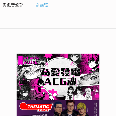
男低音聲部
劉霈璁