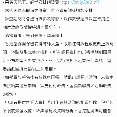
- 惡劣天氣下之課堂安排請瀏覽
https://bit.ly/3uBltYT
- 惡劣天氣而取消之課堂，將不獲補課或退款安排
- 課堂期間將會進行攝影及錄影，以作教學紀錄及宣傳用途。
相片及錄像版權將歸本團所有。
- 名額有限，先到先得，額滿即止。
- 香港話劇團保留安排導師人選，取消任何課程或更改上課時
間、地點及形式等之權利。所有課程資料均以香港話劇團最
新公布為準，如有更改，恕不另行通知。若有任何異議，香
港話劇團擁有最後之決定權。
- 如學員於報名後有特殊原因需申請退出課程／活動，若獲本
團接納其退出申請，須支付行政費，金額為學費／活動收費
的8%。
- 申請者提供之個人資料將用作參與活動的相關用途，包括但
不限於簽發收據、收集意見及資料分析。香港話劇團可能會