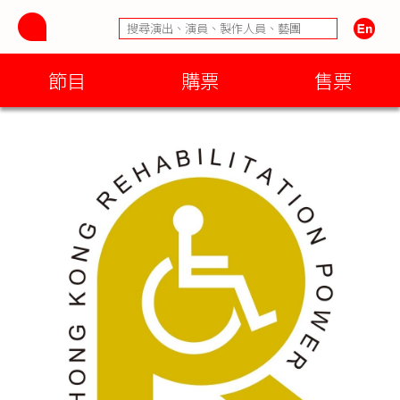
節目
購票
售票