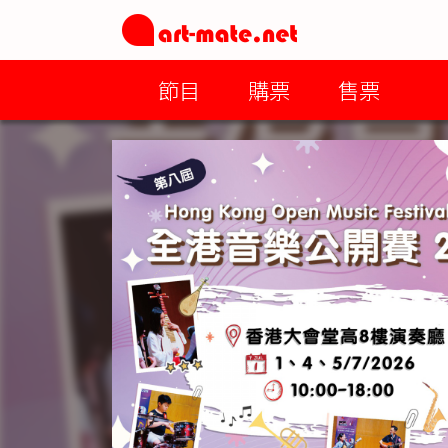
節目
購票
售票