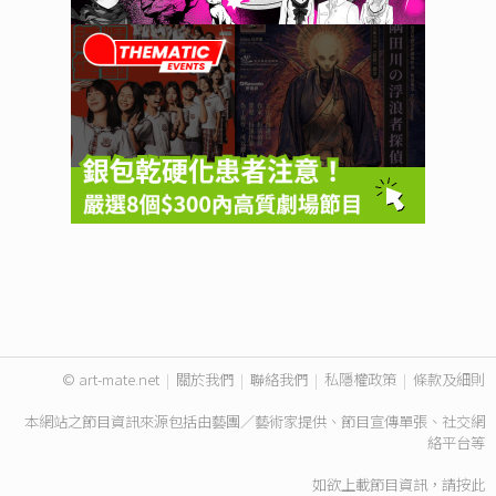
© art-mate.net
|
關於我們
|
聯絡我們
|
私隱權政策
|
條款及細則
本網站之節目資訊來源包括由藝團／藝術家提供、節目宣傳單張、社交網
絡平台等
如欲上載節目資訊，請
按此