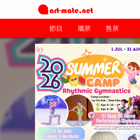
節目
購票
售票