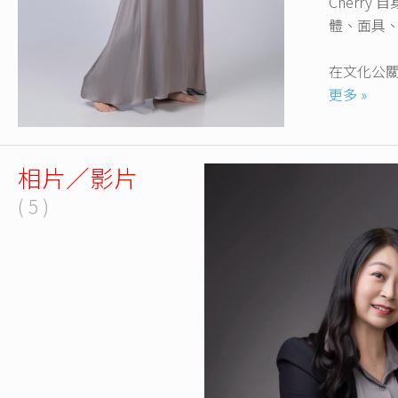
Cherr
體、面具
在文化公關
術節45週
更多 »
年致力連
Cherr
相片／影片
家。
( 5 )