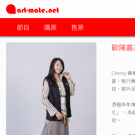
節目
購票
售票
歐陽嘉
Cherr
督、執行舞
目，客戶
憑藉多年傳
化」 ，為
術。