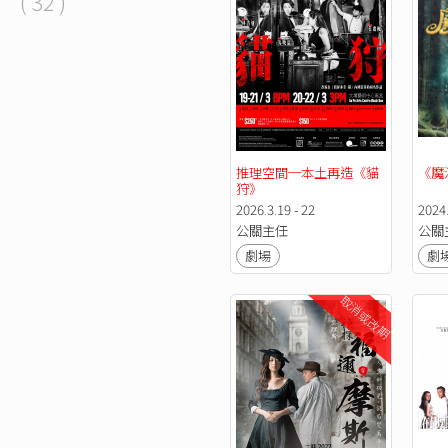
( 32 )
推理空間─本土再造《貓
《魔
狩》
2026.3.19 - 22
2024.
公關主任
公關
劇場
劇
取消或改期