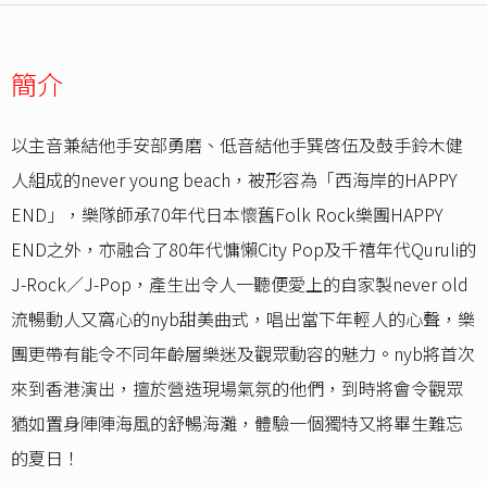
簡介
以主音兼結他手安部勇磨、低音結他手巽啓伍及鼓手鈴木健
人組成的never young beach，被形容為「西海岸的HAPPY
END」，樂隊師承70年代日本懷舊Folk Rock樂團HAPPY
END之外，亦融合了80年代慵懶City Pop及千禧年代Quruli的
J-Rock／J-Pop，產生出令人一聽便愛上的自家製never old
流暢動人又窩心的nyb甜美曲式，唱出當下年輕人的心聲，樂
團更帶有能令不同年齡層樂迷及觀眾動容的魅力。nyb將首次
來到香港演出，擅於營造現場氣氛的他們，到時將會令觀眾
猶如置身陣陣海風的舒暢海灘，體驗一個獨特又將畢生難忘
的夏日！