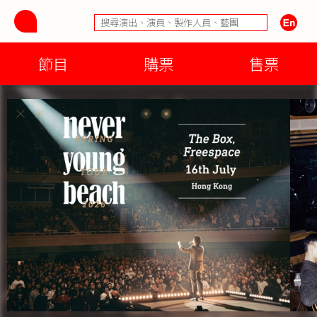
節目
購票
售票