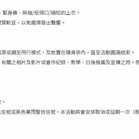
、緊身褲、無袖/低領口/過短的上衣。
材質較宜，以免磨擦發出聲響。
上電源或調至飛行模式，及放置在隨身袋內，直至活動圓滿結束。
影，有關之相片及影片或會作紀錄、教學、日後推廣及宣傳之用。
款。
/暴風信號或黑色暴雨警告信號，本活動將會安排取消或延期一次（