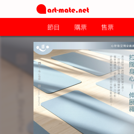
節目
購票
售票