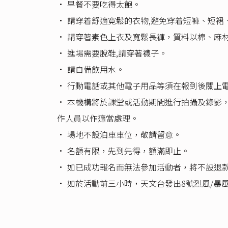
•⁠ 早餐不要吃得太飽。
•⁠ 請穿着舒適寛鬆的衣物,避免穿着短褲、短裙
•⁠ 請穿著素色上衣及寬鬆長褲，質料以棉、麻
•⁠ 進場需要脫鞋,請穿著襪子。
•⁠ 請自備飲用水。
•⁠ 行動電話或其他電子用品等須在報到後關
•⁠ 本機構將於課堂或活動期間進行拍攝及錄
作人員以作適當處理。
•⁠ 場地不設泊車車位，敬請留意。
•⁠ 名額有限，先到先得，額滿即止。
•⁠ 如已成功報名而無法參加活動者，將不設退
•⁠ 如於活動前三小時，天文台發出8號烈風