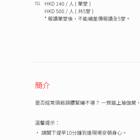
HKD 140 / 人 ( 單堂 )
HKD 500 / 人 ( 共5堂 )
* 報讀單堂後，不能補差價報讀全5堂。
簡介
是否經常頭肩頸腰緊繃不堪？ 一齊踏上瑜伽蓆
溫馨提示：
•⁠ 請閣下提早10分鐘到達現場安頓身心。