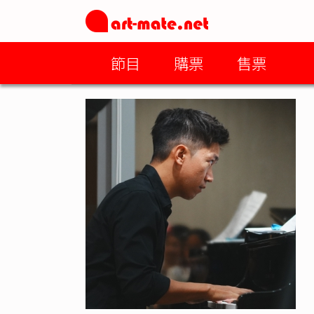
節目
購票
售票