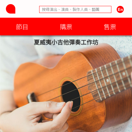
節目
購票
售票