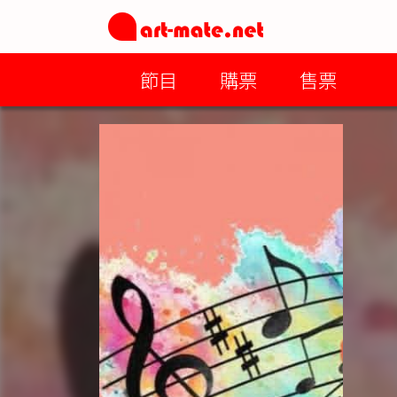
節目
購票
售票