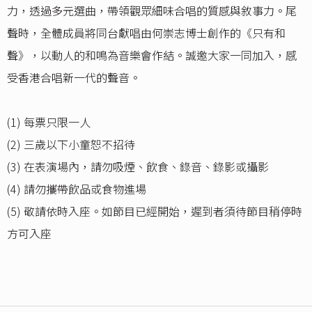
力，透過多元選曲，帶領觀眾細味合唱的質感與敘事力。尾
聲時，全體成員將同台獻唱由何崇志博士創作的《只有和
聲》，以動人的和鳴為音樂會作結。誠邀大家一同加入，感
受香港合唱新一代的聲音。
(1) 每票只限一人
(2) 三歲以下小童恕不招待
(3) 在表演場內，請勿吸煙、飲食、錄音、錄影或攝影
(4) 請勿攜帶飲品或食物進場
(5) 敬請依時入座。如節目已經開始，遲到者須待節目稍停時
方可入座