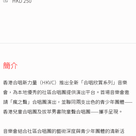
HKD 250
簡介
香港合唱新力量（HKVC）推出全新「合唱欣賞系列」音樂
會，為本地優秀的社區合唱團提供演出平台。首場音樂會邀
請「瘋之聲」合唱團演出，並聯同兩支出色的青少年團體——
香港兒童合唱團及拔萃男書院童聲合唱團——攜手呈現。
音樂會結合社區合唱團的藝術深度與青少年團體的清新活