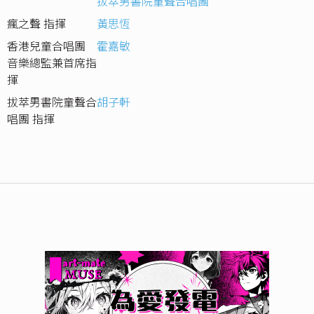
拔萃男書院童聲合唱團
瘋之聲 指揮
黃思恆
香港兒童合唱團
霍嘉敏
音樂總監兼首席指
揮
拔萃男書院童聲合
胡子軒
唱團 指揮