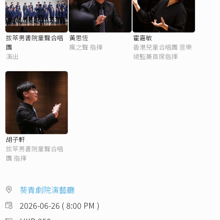
拔萃男書院童聲合唱
黃思恆
霍嘉敏
團
瘋之聲 指揮
香港兒童合唱團 音樂
演出
總監兼首席指揮
胡子軒
拔萃男書院童聲合唱
團 指揮
葵青劇院演藝廳
2026-06-26 ( 8:00 PM )