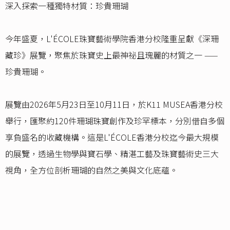
深入探索一種獨特材質：珍貴珊瑚
今年盛夏，L'ÉCOLE珠寶藝術學院香港分校隆重呈獻《深珊
藏珍》展覽，聚焦於珠寶史上最神祕且瑰麗的材質之一 ——
珍貴珊瑚。
展覽由2026年5月23日至10月11日，於K11 MUSEA香港分校
舉行，匯聚約120件珊瑚珠寶創作及珍罕標本，分別借自多個
享負盛名的收藏機構。這是L'ÉCOLE香港分校迄今最大規模
的展覽，透過生物學與寶石學、精湛工藝及珠寶藝術史三大
視角，全方位剖析珊瑚的自然之美與文化底蘊。