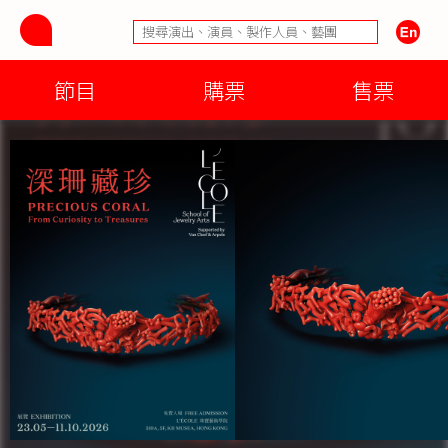
節目
購票
售票