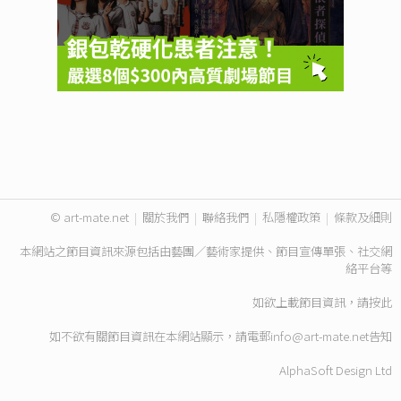
© art-mate.net
|
關於我們
|
聯絡我們
|
私隱權政策
|
條款及細則
本網站之節目資訊來源包括由藝團／藝術家提供、節目宣傳單張、社交網
絡平台等
如欲上載節目資訊，請
按此
如不欲有關節目資訊在本網站顯示，請電郵
info@art-mate.net
告知
AlphaSoft Design Ltd