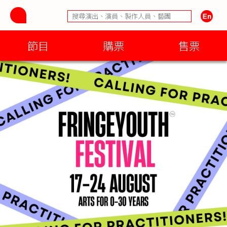
節目
購票
售票